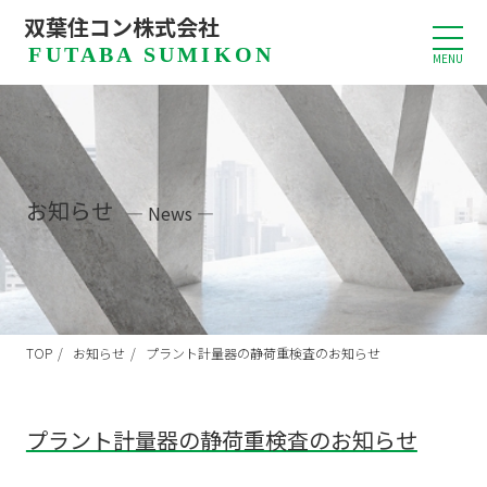
0240-25-4121
双葉住コン株式会社
お問い合わせ
FUTABA SUMIKON
平日8:00～17:00（土日・祝日休み）
MENU
お知らせ
— News —
TOP
お知らせ
プラント計量器の静荷重検査のお知らせ
プラント計量器の静荷重検査のお知らせ